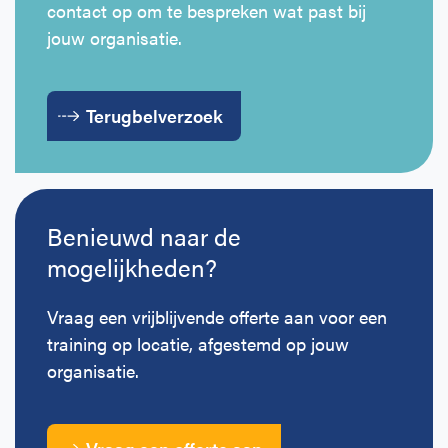
contact op om te bespreken wat past bij
Horeca
BHV voor retail en winkels
EHBO voor (para-)medici
Reanimatie en AED voor (para-) medici
Over Ons
Contact
jouw organisatie.
Onderwijs
BHV voor de Horeca
EHBO voor de Kraamzorg
Nieuws
Klantenservice veelgestelde vragen
Terugbelverzoek
Incompany offerte
BHV voor Primair Onderwijs
EHBO voor Sportclubs
Levensreddend handelen voor iedereen
Zakelijk veelgestelde vragen
Inloggen
BHV voor Voortgezet Onderwijs
Werken bij Schok & Pomp
Offerte aanvragen
Benieuwd naar de
Direct boeken
mogelijkheden?
Inloggen
Vraag een vrijblijvende offerte aan voor een
training op locatie, afgestemd op jouw
organisatie.