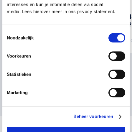
bhv
blog
interesses en kun je informatie delen via social
media. Lees hierover meer in ons privacy statement.
Alles wat je moet
Wat te d
weten over BHV
oorpijn?
Toestemmingsselectie
Noodzakelijk
03 juli 2025
12 juni 
Voorkeuren
Statistieken
Marketing
Bekijk alle artikelen
Beheer voorkeuren