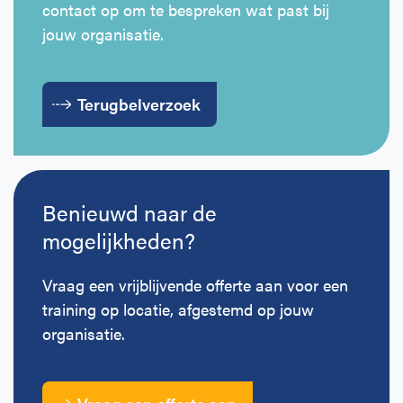
contact op om te bespreken wat past bij
Horeca
BHV voor retail en winkels
EHBO voor (para-)medici
Reanimatie en AED voor (para-) medici
Over Ons
Contact
jouw organisatie.
BHV voor het onderwijs
BHV voor de Horeca
EHBO voor de Kraamzorg
Nieuws
Klantenservice veelgestelde vragen
Terugbelverzoek
Incompany offerte
BHV voor Primair Onderwijs
EHBO voor Sportclubs
Levensreddend handelen voor iedereen
Zakelijk veelgestelde vragen
Inloggen
BHV voor Voortgezet Onderwijs
Werken bij Schok & Pomp
Offerte aanvragen
Benieuwd naar de
Direct boeken
mogelijkheden?
Inloggen
Vraag een vrijblijvende offerte aan voor een
training op locatie, afgestemd op jouw
organisatie.