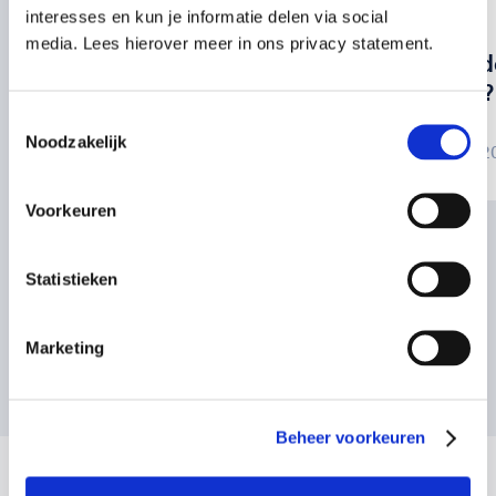
bhv
blog
interesses en kun je informatie delen via social
media. Lees hierover meer in ons privacy statement.
Alles wat je moet
Wat te d
weten over BHV
oorpijn?
Toestemmingsselectie
Noodzakelijk
03 juli 2025
12 juni 
Voorkeuren
Statistieken
Marketing
Bekijk alle artikelen
Beheer voorkeuren