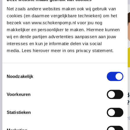
Net zoals andere websites maken ook wij gebruik van
cookies (en daarmee vergelijkbare technieken) om het
bezoek van www.schokenpomp.nl voor jou nog
makkelijker en persoonlijker te maken. Hiermee kunnen
wij en derde partijen advertenties aanpassen aan jouw
interesses en kun je informatie delen via social
media. Lees hierover meer in ons privacy statement.
Toestemmingsselectie
Noodzakelijk
bhv
blog
Alles wat je moet
Wat te d
Voorkeuren
weten over BHV
oorpijn?
Statistieken
03 juli 2025
12 juni 