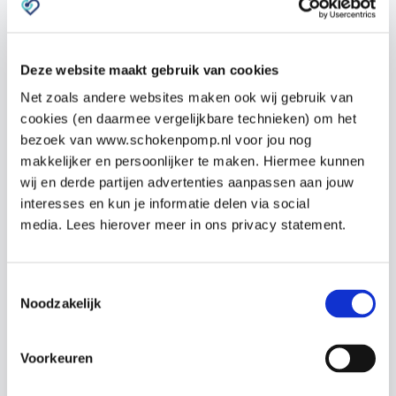
Arm:
vraag het slachtoffer zijn armen op te
tillen.
Blijft een van de armen achter?
Deze website maakt gebruik van cookies
Bij minimaal een van deze klachten, moet er direct
gehandeld worden: stel het
tijdstip
vast waarop de
Net zoals andere websites maken ook wij gebruik van
klachten zijn begonnen en bel direct mogelijk 112.
cookies (en daarmee vergelijkbare technieken) om het
bezoek van www.schokenpomp.nl voor jou nog
makkelijker en persoonlijker te maken. Hiermee kunnen
Een hersenbloeding kan zich hetzelfde presenteren
wij en derde partijen advertenties aanpassen aan jouw
als een herseninfarct. Slachtoffers kunnen echter ook
interesses en kun je informatie delen via social
andere symptomen hebben:
media. Lees hierover meer in ons privacy statement.
Een
verminderd bewustzijn,
Plotseling, ontstane, heftige
hoofdpijn
in
Toestemmingsselectie
combinatie met
misselijkheid en overgeven.
Noodzakelijk
Wat moet je doen bij een
Voorkeuren
beroerte?