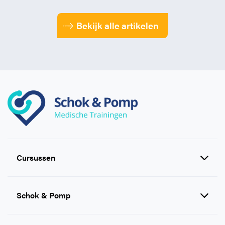
Bekijk alle artikelen
Cursussen
Reanimatie en AED cursussen
Schok & Pomp
EHBO cursussen
BHV cursussen
Inlog e-learning