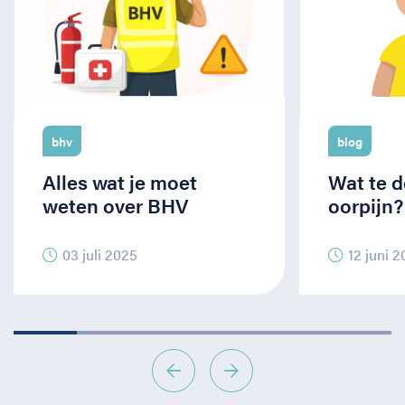
bhv
blog
Alles wat je moet
Wat te d
weten over BHV
oorpijn?
03 juli 2025
12 juni 