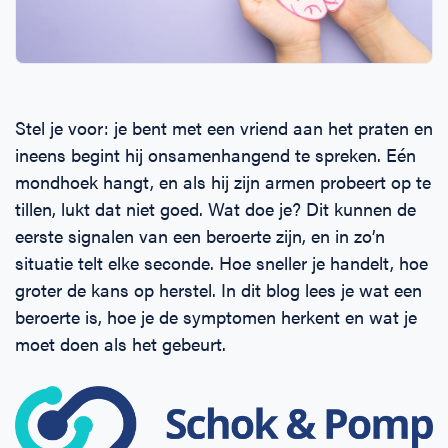
Horeca
BHV voor retail en winkels
EHBO voor (para-)medici
Reanimatie en AED voor (para-) medici
Over Ons
Contact
Onderwijs
BHV voor de Horeca
EHBO voor de Kraamzorg
Nieuws
Klantenservice veelgestelde vragen
Stel je voor: je bent met een vriend aan het praten en
Incompany offerte
BHV voor Primair Onderwijs
EHBO voor Sportclubs
Levensreddend handelen voor iedereen
Zakelijk veelgestelde vragen
ineens begint hij onsamenhangend te spreken. Eén
mondhoek hangt, en als hij zijn armen probeert op te
Inloggen
BHV voor Voortgezet Onderwijs
Werken bij Schok & Pomp
Offerte aanvragen
tillen, lukt dat niet goed. Wat doe je? Dit kunnen de
eerste signalen van een beroerte zijn, en in zo’n
Direct boeken
situatie telt elke seconde. Hoe sneller je handelt, hoe
groter de kans op herstel. In dit blog lees je wat een
Inloggen
beroerte is, hoe je de symptomen herkent en wat je
moet doen als het gebeurt.