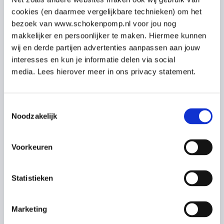
cookies (en daarmee vergelijkbare technieken) om het
bezoek van www.schokenpomp.nl voor jou nog
makkelijker en persoonlijker te maken. Hiermee kunnen
wij en derde partijen advertenties aanpassen aan jouw
interesses en kun je informatie delen via social
media. Lees hierover meer in ons privacy statement.
Toestemmingsselectie
Noodzakelijk
Voorkeuren
nieuws
De rol van paracetamol in de
Statistieken
kinderopvang: een onderbelicht
hulpmiddel
Marketing